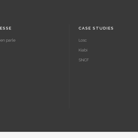
ESSE
CASE STUDIES
en parle
Losc
Kiabi
SNCF