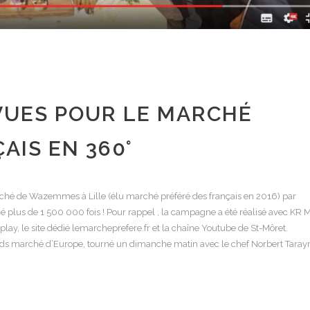
 VUES POUR LE MARCHÉ
AIS EN 360°
arché de Wazemmes à Lille (élu marché préféré des français en 2016) par
é plus de 1 500 000 fois ! Pour rappel , la campagne a été réalisé avec KR 
lay, le site dédié lemarcheprefere.fr et la chaîne Youtube de St-Môret.
nds marché d’Europe, tourné un dimanche matin avec le chef Norbert Tarayr