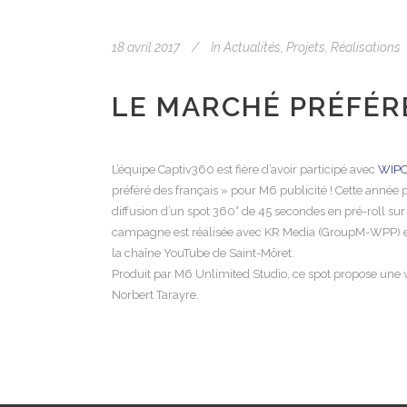
18 avril 2017
In
Actualités
,
Projets
,
Réalisations
LE MARCHÉ PRÉFÉRÉ
L’équipe Captiv360 est fière d’avoir participé avec
WIP
préféré des français » pour M6 publicité ! Cette année 
diffusion d’un spot 360° de 45 secondes en pré-roll sur
campagne est réalisée avec KR Media (GroupM-WPP) et BET
la chaîne YouTube de Saint-Môret.
Produit par M6 Unlimited Studio, ce spot propose une v
Norbert Tarayre.