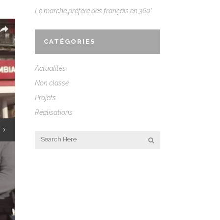
Le marché préféré des français en 360°
CATÉGORIES
Actualités
Non classé
Projets
Réalisations