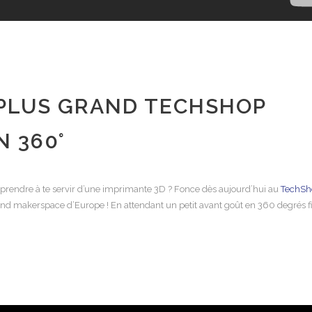
PLUS GRAND TECHSHOP
N 360°
apprendre à te servir d’une imprimante 3D ? Fonce dès aujourd’hui au
TechSh
rand makerspace d’Europe ! En attendant un petit avant goût en 360 degrés 