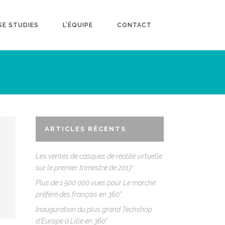
SE STUDIES
L’ÉQUIPE
CONTACT
ARTICLES RÉCENTS
Les ventes de casques de réalité virtuelle
sur le premier trimestre de 2017
Plus de 1 500 000 vues pour Le marché
préféré des français en 360°
Inauguration du plus grand Techshop
d’Europe à Lille en 360°