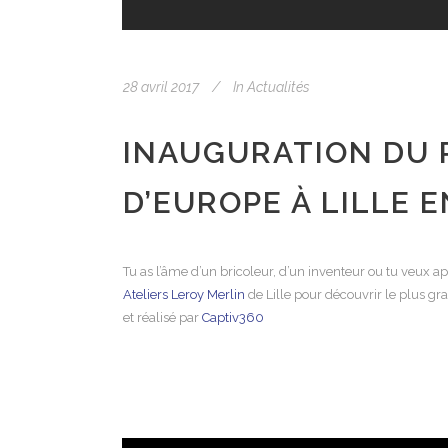
28 avril 2017
In
Actualités
INAUGURATION DU 
D’EUROPE À LILLE E
Tu as l’âme d’un bricoleur, d’un inventeur ou tu veux 
Ateliers Leroy Merlin
de Lille pour découvrir le plus g
et réalisé par
Captiv360