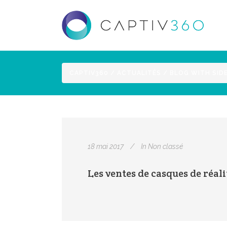
CAPTIV360
/
ACTUALITÉS
/
BLOG WITH SID
18 mai 2017
In
Non classé
Les ventes de casques de réali