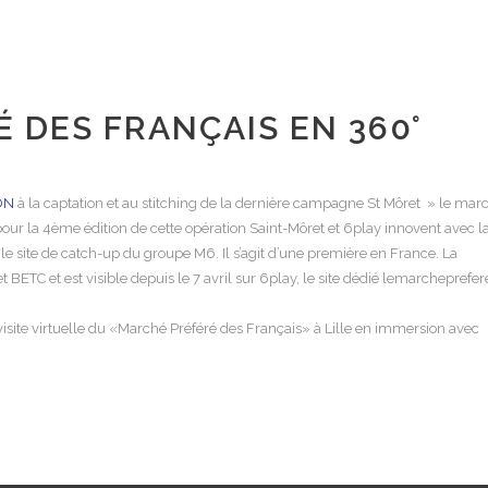
 DES FRANÇAIS EN 360°
ON
à la captation et au stitching de la dernière campagne St Môret » le mar
pour la 4ème édition de cette opération Saint-Môret et 6play innovent avec l
 le site de catch-up du groupe M6. Il s’agit d’une première en France. La
C et est visible depuis le 7 avril sur 6play, le site dédié lemarcheprefere
isite virtuelle du «Marché Préféré des Français» à Lille en immersion avec