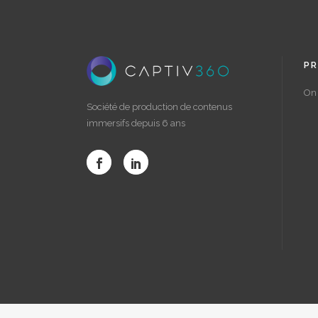
PR
On 
Société de production de contenus
immersifs depuis 6 ans