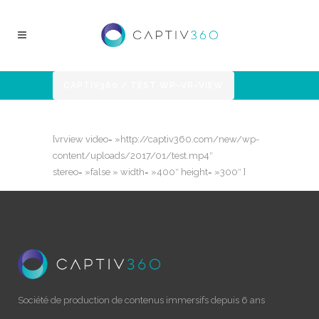
CAPTIV360
/
TEST WP-VR-VIEW
[vrview video= »http://captiv360.com/new/wp-
content/uploads/2017/01/test.mp4″
stereo= »false » width= »400″ height= »300″ ]
Société de production de contenus immersifs depuis 6 ans