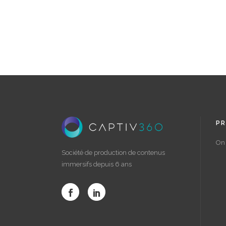
PR
On 
Société de production de contenus
immersifs depuis 6 ans