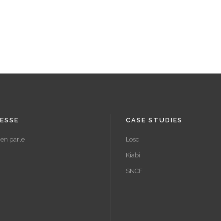
ESSE
CASE STUDIES
en parle
Losc
Kiabi
SNCF